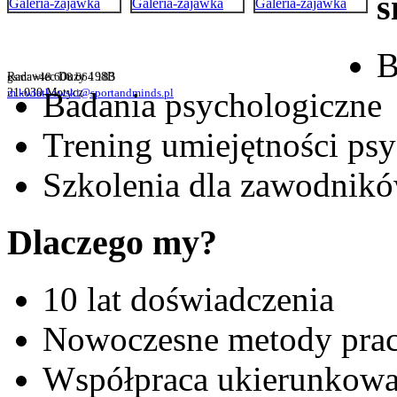
s
B
Radawiec Duży 198B
gsm: +48 608 664 183
21-030 Motycz
m.kwiatkowski@sportandminds.pl
Badania psychologiczne
Trening umiejętności ps
Szkolenia dla zawodnikó
Dlaczego my?
10 lat doświadczenia
Nowoczesne metody pra
Współpraca ukierunkowa