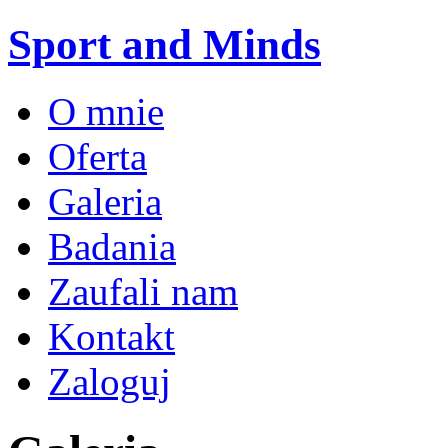
Sport and Minds
O mnie
Oferta
Galeria
Badania
Zaufali nam
Kontakt
Zaloguj